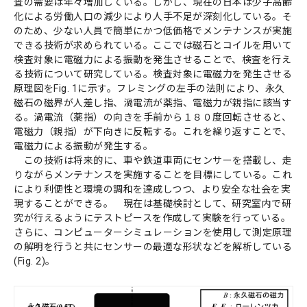
査の需要は年々増加している。しかし、現在の日本は少子高齢
社会システム工学
安全工学
防災工学
化による労働人口の減少により人手不足が深刻化している。そ
のため、少ない人員で簡単にかつ低価格でメンテナンスが実施
複合工学
できる技術が求められている。ここでは磁石とコイルを用いて
検査対象に電磁力による振動を発生させることで、検査を行え
材料工学
化学工学
ナノマイクロ科学
る技術について研究している。検査対象に電磁力を発生させる
応用物理物性
応用物理工学
エネルギー学
原理図をFig. 1に示す。フレミングの左手の法則により、永久
磁石の磁界が人差し指、渦電流が薬指、電磁力が親指に該当す
レーザー
AI・IoT
人間医工学
る。渦電流（薬指）の向きを手前から１８０度回転させると、
光・熱
コンピューター
電磁力（親指）が下向きに反転する。これを繰り返すことで、
電磁力による振動が発生する。
化学
半導体
宇宙
情報・通信
この技術は将来的に、車や鉄道車両にセンサーを搭載し、走
物理化学
機能物性化学
有機化学
りながらメンテナンスを実施することを目標にしている。これ
放射線
検査・センサー
により利便性と環境の調和を達成しつつ、より安全な社会を実
無機・錯体化学
分析化学
高分子
現することができる。 現在は基礎検討として、研究室内で研
数学・物理
画像
有機材料
無機材料化学
究が行えるようにテストピースを作成して実験を行っている。
さらに、コンピューターシミュレーションを使用して測定原理
量子
エネルギー関連化学
生体分子化学
の解明を行うと共にセンサーの最適な形状などを解析している
(Fig. 2)。
電気・電子
農学
農芸化学
生産環境農学