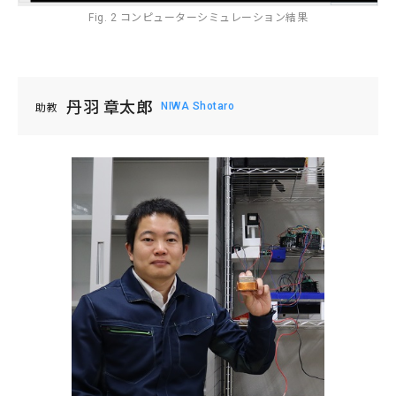
Fig. 2 コンピューターシミュレーション結果
環境学
環境解析評価
環境保全対策
丹羽 章太郎
NIWA Shotaro
助教