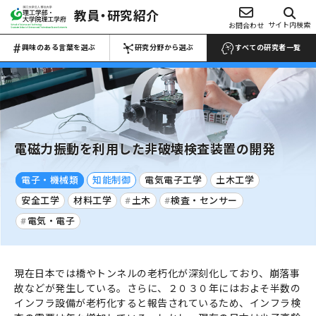
教員・研究紹介
興味のある言葉を選ぶ
サイト内検索
お問合わせ
研究分野から選ぶ
Choose Keywords
Search by research field
興味のある言葉を選ぶ
研究分野から選ぶ
すべての研究者一覧
すべての研究者一覧 →
すべての研究者一覧 →
数物系科学
代数学
解析学
応用数学
物性物理学
電磁力振動を利用した非破壊検査装置の開発
プラズマ学
地球惑星科学
電子・機械類
知能制御
電気電子工学
土木工学
医学・医療
マイクロ・ナノ
安全工学
材料工学
土木
検査・センサー
工学
生物・微生物
化学
電気・電子
材料力学
生産工学
設計工学
流体工学
薬・医薬品
反応・合成
熱工学
機械力学
ロボティクス
農・水産
電池
現在日本では橋やトンネルの老朽化が深刻化しており、崩落事
電気電子工学
土木工学
建築学
故などが発生している。さらに、２０３０年にはおよそ半数の
食品・食事
高分子・プラスチ
航空宇宙工学
船舶海洋工学
インフラ設備が老朽化すると報告されているため、インフラ検
ック