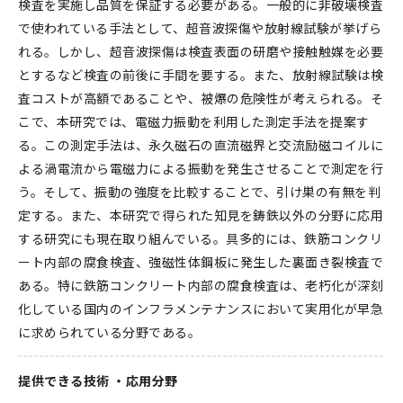
検査を実施し品質を保証する必要がある。一般的に非破壊検査
で使われている手法として、超音波探傷や放射線試験が挙げら
れる。しかし、超音波探傷は検査表面の研磨や接触触媒を必要
とするなど検査の前後に手間を要する。また、放射線試験は検
査コストが高額であることや、被爆の危険性が考えられる。そ
こで、本研究では、電磁力振動を利用した測定手法を提案す
る。この測定手法は、永久磁石の直流磁界と交流励磁コイルに
よる渦電流から電磁力による振動を発生させることで測定を行
う。そして、振動の強度を比較することで、引け巣の有無を判
定する。また、本研究で得られた知見を鋳鉄以外の分野に応用
する研究にも現在取り組んでいる。具多的には、鉄筋コンクリ
ート内部の腐食検査、強磁性体鋼板に発生した裏面き裂検査で
ある。特に鉄筋コンクリート内部の腐食検査は、老朽化が深刻
化している国内のインフラメンテナンスにおいて実用化が早急
に求められている分野である。
提供できる技術 ・応用分野