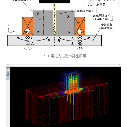
生物学
分子生物学
構造生物化学
機能生物化学
土木
廃棄物
エネルギー
生物物理学
細胞生物学
温暖化
人間工学
生態学および環境学
災害・防災
機械・ロボット
Fig. 1 電磁力振動の発生原理
薬学及び基礎医学
環境
燃焼
自動車
薬学
生体の構造と機能
船舶・海洋
臨床医学
金属
感染・免疫学
腫瘍学
内科学一般
健康科学
人間医工学
情報学
情報科学
情報工学
人間情報学