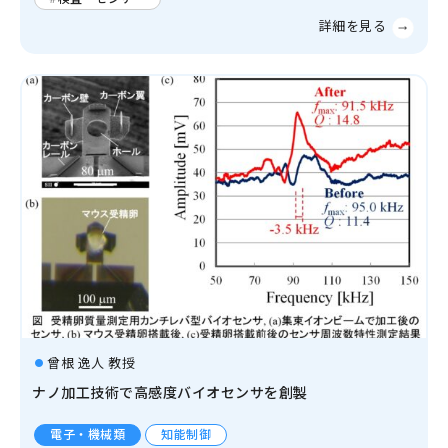
曾根 逸人 教授
ナノ加工技術で高感度バイオセンサを創製
電子・機械類
知能制御