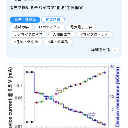
指先で摘めるデバイスで“創る”生体器官
電子・機械類
知能制御
機械力学
ロボティクス
電気電子工学
ナノマイクロ科学
人間医工学
マイクロ・ナノ
生物・微生物
薬・医薬品