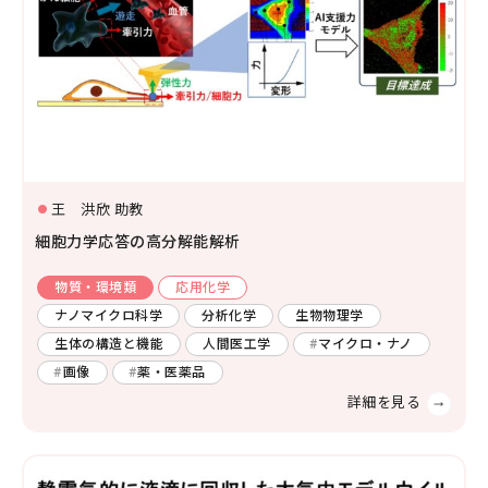
環境学
環境解析評価
環境保全対策
王 洪欣 助教
細胞力学応答の高分解能解析
物質・環境類
応用化学
ナノマイクロ科学
分析化学
生物物理学
生体の構造と機能
人間医工学
マイクロ・ナノ
画像
薬・医薬品