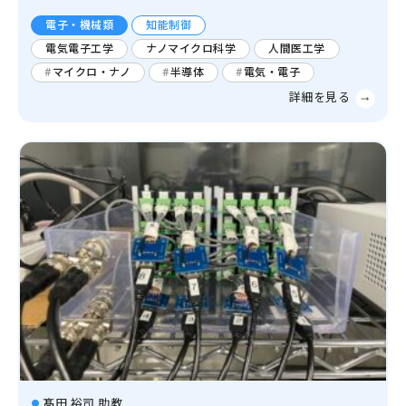
電子・機械類
知能制御
電気電子工学
ナノマイクロ科学
人間医工学
マイクロ・ナノ
半導体
電気・電子
髙田 裕司 助教