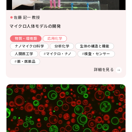
社会システム工学
安全工学
防災工学
佐藤 記一 教授
複合工学
マイクロ人体モデルの開発
材料工学
化学工学
ナノマイクロ科学
応用物理物性
応用物理工学
エネルギー学
物質・環境類
応用化学
レーザー
AI・IoT
ナノマイクロ科学
分析化学
生体の構造と機能
人間医工学
人間医工学
マイクロ・ナノ
検査・センサー
光・熱
コンピューター
薬・医薬品
化学
半導体
宇宙
情報・通信
物理化学
機能物性化学
有機化学
放射線
検査・センサー
無機・錯体化学
分析化学
高分子
数学・物理
画像
有機材料
無機材料化学
量子
エネルギー関連化学
生体分子化学
電気・電子
農学
農芸化学
生産環境農学