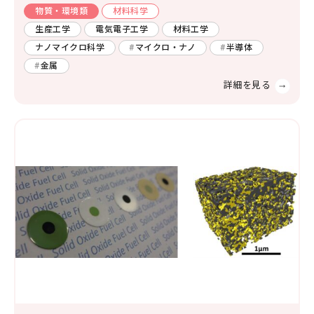
物質・環境類
材料科学
生産工学
電気電子工学
材料工学
ナノマイクロ科学
マイクロ・ナノ
半導体
金属