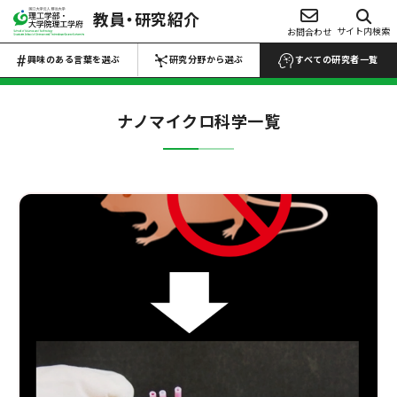
教員・研究紹介
興味のある言葉を選ぶ
サイト内検索
お問合わせ
研究分野から選ぶ
Choose Keywords
Search by research field
興味のある言葉を選ぶ
研究分野から選ぶ
すべての研究者一覧
すべての研究者一覧 →
すべての研究者一覧 →
ナノマイクロ科学
一覧
数物系科学
代数学
解析学
応用数学
物性物理学
プラズマ学
地球惑星科学
医学・医療
マイクロ・ナノ
工学
生物・微生物
化学
材料力学
生産工学
設計工学
流体工学
薬・医薬品
反応・合成
熱工学
機械力学
ロボティクス
農・水産
電池
電気電子工学
土木工学
建築学
食品・食事
高分子・プラスチ
航空宇宙工学
船舶海洋工学
ック