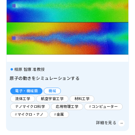
相原 智康 准教授
原子の動きをシミュレーションする
電子・機械類
機械
流体工学
航空宇宙工学
材料工学
ナノマイクロ科学
応用物理工学
コンピューター
マイクロ・ナノ
金属