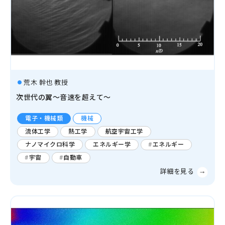
荒木 幹也 教授
次世代の翼～音速を超えて～
電子・機械類
機械
流体工学
熱工学
航空宇宙工学
ナノマイクロ科学
エネルギー学
エネルギー
宇宙
自動車