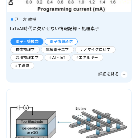
尹 友 教授
IoT×AI時代に欠かせない情報記録・処理素子
電子・機械類
電子情報通信
物性物理学
電気電子工学
ナノマイクロ科学
応用物理工学
AI・IoT
エネルギー
半導体