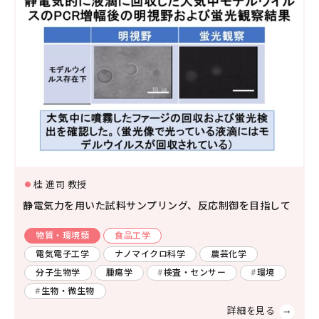
桂 進司 教授
静電気力を用いた試料サンプリング、反応制御を目指して
物質・環境類
食品工学
電気電子工学
ナノマイクロ科学
農芸化学
分子生物学
腫瘍学
検査・センサー
環境
生物・微生物