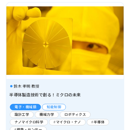
鈴木 孝明 教授
半導体製造技術で創る！ミクロの未来
電子・機械類
知能制御
設計工学
機械力学
ロボティクス
ナノマイクロ科学
マイクロ・ナノ
半導体
検査・センサー