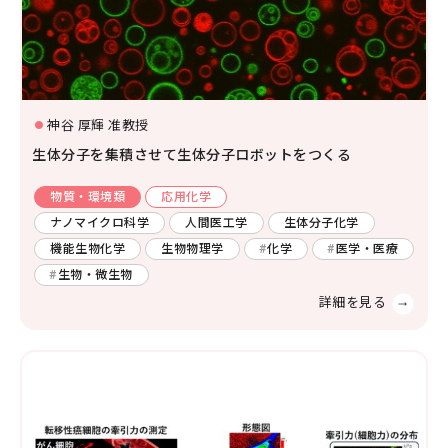
生物学
分子生物学
構造生物化学
機能生物化学
土木
廃棄物
エネルギー
生物物理学
細胞生物学
神谷 厚輝 准教授
温暖化
人間工学
生態学および環境学
生体分子を集積させて生体分子ロボットをつくる
災害・防災
機械・ロボット
物質・環境類
応用化学
薬学及び基礎医学
環境
燃焼
自動車
ナノマイクロ科学
人間医工学
生体分子化学
薬学
生体の構造と機能
機能生物化学
生物物理学
化学
医学・医療
船舶・海洋
生物・微生物
臨床医学
金属
感染・免疫学
腫瘍学
内科学一般
健康科学
人間医工学
情報学
情報科学
情報工学
人間情報学