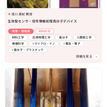
社会システム工学
安全工学
防災工学
浅川 直紀 教授
複合工学
生体型センサ・信号情報処理高分子デバイス
材料工学
化学工学
ナノマイクロ科学
応用物理物性
応用物理工学
エネルギー学
物質・環境類
材料科学
レーザー
AI・IoT
材料工学
応用物理工学
高分子
人間医工学
人間医工学
情報科学
マイクロ・ナノ
電気・電子
光・熱
コンピューター
高分子・プラスチック
化学
半導体
宇宙
情報・通信
物理化学
機能物性化学
有機化学
放射線
検査・センサー
無機・錯体化学
分析化学
高分子
数学・物理
画像
有機材料
無機材料化学
量子
エネルギー関連化学
生体分子化学
電気・電子
農学
農芸化学
生産環境農学