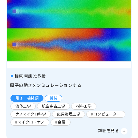
相原 智康 准教授
原子の動きをシミュレーションする
電子・機械類
機械
流体工学
航空宇宙工学
材料工学
ナノマイクロ科学
応用物理工学
コンピューター
マイクロ・ナノ
金属