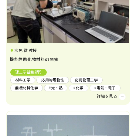
環境学
環境解析評価
環境保全対策
京免 徹 教授
機能性酸化物材料の開発
理工学基盤部門
材料工学
応用物理物性
応用物理工学
無機材料化学
光・熱
化学
電気・電子