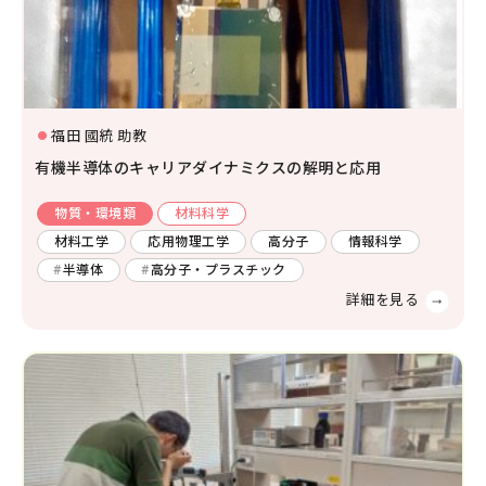
生物学
分子生物学
構造生物化学
機能生物化学
土木
廃棄物
エネルギー
生物物理学
細胞生物学
福田 國統 助教
温暖化
人間工学
生態学および環境学
有機半導体のキャリアダイナミクスの解明と応用
災害・防災
機械・ロボット
物質・環境類
材料科学
薬学及び基礎医学
環境
燃焼
自動車
材料工学
応用物理工学
高分子
情報科学
薬学
生体の構造と機能
半導体
高分子・プラスチック
船舶・海洋
臨床医学
金属
感染・免疫学
腫瘍学
内科学一般
健康科学
人間医工学
情報学
情報科学
情報工学
人間情報学