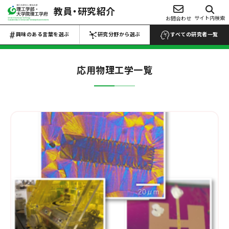
教員・研究紹介
興味のある言葉を選ぶ
サイト内検索
お問合わせ
研究分野から選ぶ
Choose Keywords
Search by research field
興味のある言葉を選ぶ
研究分野から選ぶ
すべての研究者一覧
すべての研究者一覧 →
すべての研究者一覧 →
応用物理工学
一覧
数物系科学
代数学
解析学
応用数学
物性物理学
プラズマ学
地球惑星科学
医学・医療
マイクロ・ナノ
工学
生物・微生物
化学
材料力学
生産工学
設計工学
流体工学
薬・医薬品
反応・合成
熱工学
機械力学
ロボティクス
農・水産
電池
電気電子工学
土木工学
建築学
食品・食事
高分子・プラスチ
航空宇宙工学
船舶海洋工学
ック