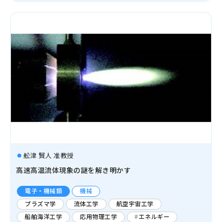
舩津 賢人 准教授
高速高温流体現象の謎を解き明かす
電子・機械類
機械
プラズマ学
流体工学
航空宇宙工学
船舶海洋工学
応用物理工学
エネルギー