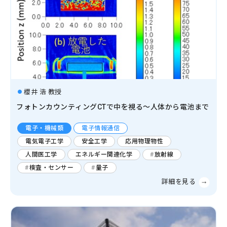
櫻井 浩 教授
フォトンカウンティングCTで中を視る～人体から電池まで
電子・機械類
電子情報通信
電気電子工学
安全工学
応用物理物性
人間医工学
エネルギー関連化学
放射線
検査・センサー
量子