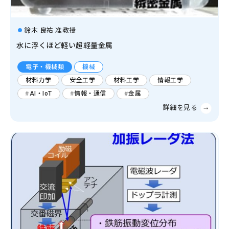
社会システム工学
安全工学
防災工学
鈴木 良祐 准教授
複合工学
水に浮くほど軽い超軽量金属
材料工学
化学工学
ナノマイクロ科学
応用物理物性
応用物理工学
エネルギー学
電子・機械類
機械
レーザー
AI・IoT
材料力学
安全工学
材料工学
情報工学
人間医工学
AI・IoT
情報・通信
金属
光・熱
コンピューター
化学
半導体
宇宙
情報・通信
物理化学
機能物性化学
有機化学
放射線
検査・センサー
無機・錯体化学
分析化学
高分子
数学・物理
画像
有機材料
無機材料化学
量子
エネルギー関連化学
生体分子化学
電気・電子
農学
農芸化学
生産環境農学