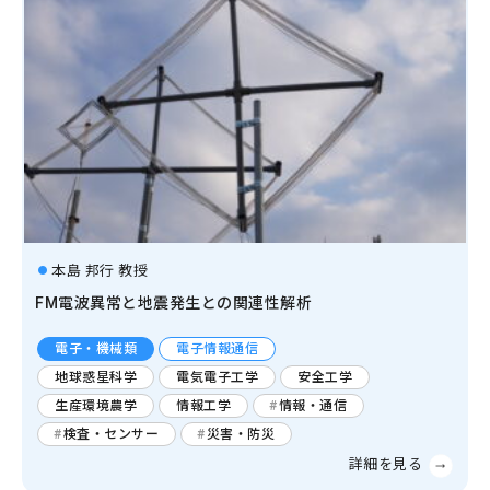
本島 邦行 教授
FM電波異常と地震発生との関連性解析
電子・機械類
電子情報通信
地球惑星科学
電気電子工学
安全工学
生産環境農学
情報工学
情報・通信
検査・センサー
災害・防災