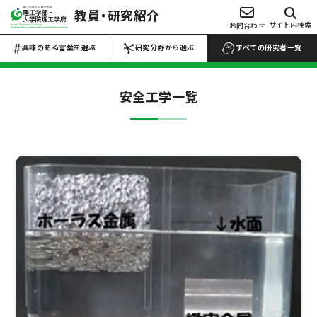
教員・研究紹介
興味のある言葉を選ぶ
サイト内検索
お問合わせ
研究分野から選ぶ
Choose Keywords
Search by research field
興味のある言葉を選ぶ
研究分野から選ぶ
すべての研究者一覧
すべての研究者一覧 →
すべての研究者一覧 →
安全工学
一覧
数物系科学
代数学
解析学
応用数学
物性物理学
プラズマ学
地球惑星科学
医学・医療
マイクロ・ナノ
工学
生物・微生物
化学
材料力学
生産工学
設計工学
流体工学
薬・医薬品
反応・合成
熱工学
機械力学
ロボティクス
農・水産
電池
電気電子工学
土木工学
建築学
食品・食事
高分子・プラスチ
航空宇宙工学
船舶海洋工学
ック