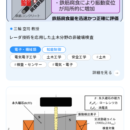
生物学
分子生物学
構造生物化学
機能生物化学
三輪 空司 教授
土木
廃棄物
エネルギー
生物物理学
細胞生物学
レーダ技術を応用した土木分野の非破壊検査
温暖化
人間工学
生態学および環境学
電子・機械類
知能制御
災害・防災
機械・ロボット
電気電子工学
土木工学
安全工学
土木
薬学及び基礎医学
環境
燃焼
自動車
検査・センサー
電気・電子
薬学
生体の構造と機能
船舶・海洋
臨床医学
金属
感染・免疫学
腫瘍学
内科学一般
健康科学
人間医工学
情報学
情報科学
情報工学
人間情報学