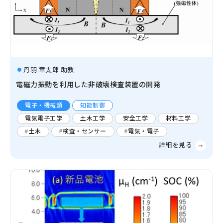
環境学
環境解析評価
環境保全対策
丹羽 章太郎 助教
電磁力振動を利用した非破壊検査装置の開発
電子・機械類
知能制御
電気電子工学
土木工学
安全工学
材料工学
土木
検査・センサー
電気・電子