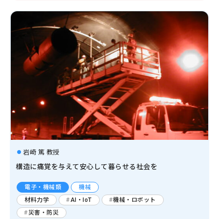
岩崎 篤 教授
構造に痛覚を与えて安心して暮らせる社会を
電子・機械類
機械
材料力学
AI・IoT
機械・ロボット
災害・防災