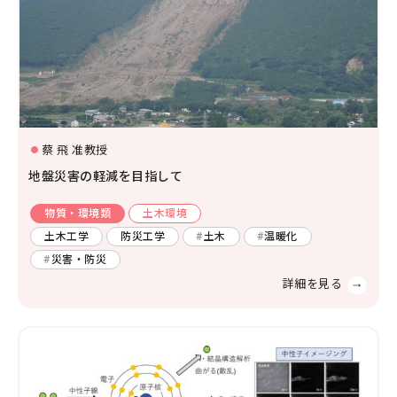
蔡 飛 准教授
地盤災害の軽減を目指して
物質・環境類
土木環境
土木工学
防災工学
土木
温暖化
災害・防災