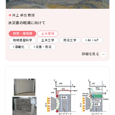
社会システム工学
安全工学
防災工学
井上 卓也 教授
複合工学
水災害の軽減に向けて
材料工学
化学工学
ナノマイクロ科学
応用物理物性
応用物理工学
エネルギー学
物質・環境類
土木環境
レーザー
AI・IoT
地球惑星科学
土木工学
防災工学
AI・IoT
人間医工学
温暖化
災害・防災
光・熱
コンピューター
化学
半導体
宇宙
情報・通信
物理化学
機能物性化学
有機化学
放射線
検査・センサー
無機・錯体化学
分析化学
高分子
数学・物理
画像
有機材料
無機材料化学
量子
エネルギー関連化学
生体分子化学
電気・電子
農学
農芸化学
生産環境農学