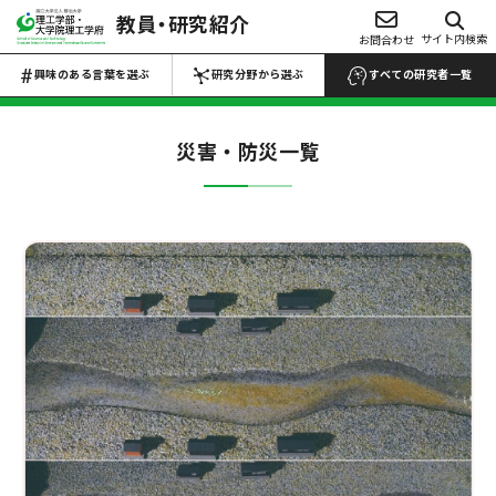
教員・研究紹介
興味のある言葉を選ぶ
サイト内検索
お問合わせ
研究分野から選ぶ
Choose Keywords
Search by research field
興味のある言葉を選ぶ
研究分野から選ぶ
すべての研究者一覧
すべての研究者一覧 →
すべての研究者一覧 →
災害・防災
一覧
数物系科学
代数学
解析学
応用数学
物性物理学
プラズマ学
地球惑星科学
医学・医療
マイクロ・ナノ
工学
生物・微生物
化学
材料力学
生産工学
設計工学
流体工学
薬・医薬品
反応・合成
熱工学
機械力学
ロボティクス
農・水産
電池
電気電子工学
土木工学
建築学
食品・食事
高分子・プラスチ
航空宇宙工学
船舶海洋工学
ック