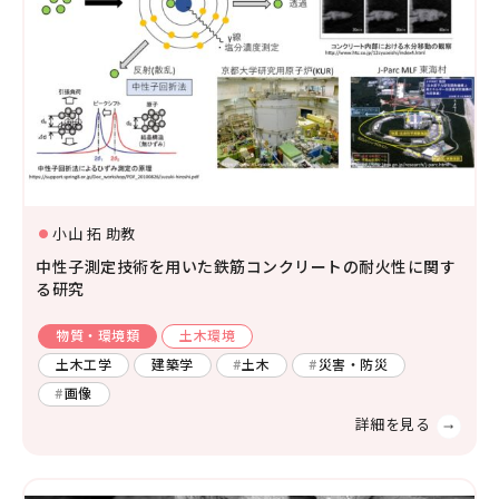
小山 拓 助教
中性子測定技術を用いた鉄筋コンクリートの耐火性に関す
る研究
物質・環境類
土木環境
土木工学
建築学
土木
災害・防災
画像