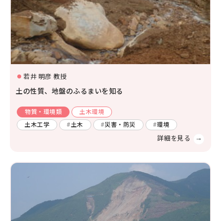
若井 明彦 教授
土の性質、地盤のふるまいを知る
物質・環境類
土木環境
土木工学
土木
災害・防災
環境