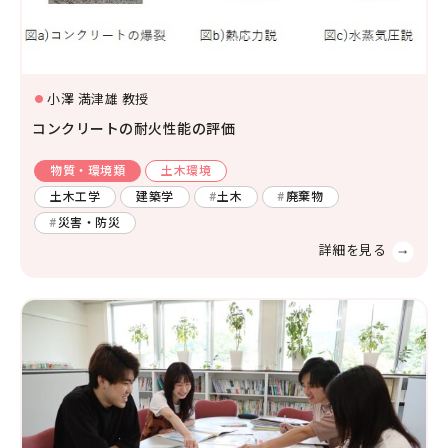
生物学
分子生物学
構造生物化学
機能生物化学
小澤 満津雄 教授
土木
廃棄物
エネルギー
生物物理学
細胞生物学
コンクリートの耐火性能の評価
温暖化
人間工学
生態学および環境学
物質・環境類
土木環境
災害・防災
機械・ロボット
土木工学
建築学
土木
廃棄物
薬学及び基礎医学
環境
燃焼
自動車
災害・防災
薬学
生体の構造と機能
船舶・海洋
臨床医学
金属
感染・免疫学
腫瘍学
内科学一般
健康科学
人間医工学
情報学
情報科学
情報工学
人間情報学