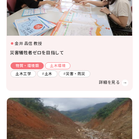
環境学
環境解析評価
環境保全対策
金井 昌信 教授
災害犠牲者ゼロを目指して
物質・環境類
土木環境
土木工学
土木
災害・防災