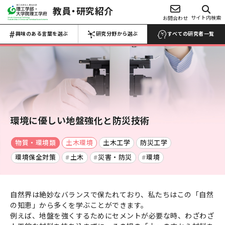
教員・研究紹介
興味のある言葉を選ぶ
サイト内検索
お問合わせ
研究分野から選ぶ
Choose Keywords
Search by research field
興味のある言葉を選ぶ
研究分野から選ぶ
すべての研究者一覧
すべての研究者一覧 →
すべての研究者一覧 →
数物系科学
代数学
解析学
応用数学
物性物理学
プラズマ学
地球惑星科学
環境に優しい地盤強化と防災技術
医学・医療
マイクロ・ナノ
物質・環境類
土木環境
土木工学
防災工学
工学
生物・微生物
化学
環境保全対策
土木
災害・防災
環境
材料力学
生産工学
設計工学
流体工学
薬・医薬品
反応・合成
熱工学
機械力学
ロボティクス
農・水産
電池
自然界は絶妙なバランスで保たれており、私たちはこの「自然
電気電子工学
土木工学
建築学
の知恵」から多くを学ぶことができます。
食品・食事
高分子・プラスチ
航空宇宙工学
船舶海洋工学
例えば、地盤を強くするためにセメントが必要な時、わざわざ
ック