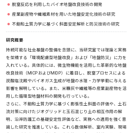
脱窒反応を利用したバイオ地盤改良技術の開発
産業副産物や繊維素材を用いた地盤安定化技術の研究
不飽和土質力学に基づく斜面安定解析と防災技術の研究
研究概要
持続可能な社会基盤の整備を念頭に、当研究室では理論と実務
を架橋する「環境配慮型地盤改良」および「地盤防災」に力を
入れている。具体的には、微生物機能を活用した革新的な地盤
改良技術（MICPおよびMIDP）に着目し、脱窒プロセスによる
炭酸塩沈殿やバイオガス生成が地盤の水理・力学挙動に与える
影響を解明している。また、米糠灰や繊維等の産業副産物を活
用した循環型地盤材料の開発も行っている。
さらに、不飽和土質力学に基づく膨張性土斜面の評価や、土石
流対策に向けたジオグリッドと玉石混じり土の相互作用の解
明、沿岸防護工の基礎安定性評価など、実務への適用を強く意
識した研究を推進している。これら数値解析、室内実験、現場