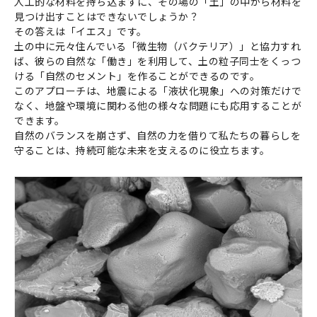
人工的な材料を持ち込まずに、その場の「土」の中から材料を
社会システム工学
安全工学
防災工学
見つけ出すことはできないでしょうか？
その答えは「イエス」です。
複合工学
土の中に元々住んでいる「微生物（バクテリア）」と協力すれ
ば、彼らの自然な「働き」を利用して、土の粒子同士をくっつ
材料工学
化学工学
ナノマイクロ科学
ける「自然のセメント」を作ることができるのです。
応用物理物性
応用物理工学
エネルギー学
このアプローチは、地震による「液状化現象」への対策だけで
なく、地盤や環境に関わる他の様々な問題にも応用することが
レーザー
AI・IoT
人間医工学
できます。
光・熱
コンピューター
自然のバランスを崩さず、自然の力を借りて私たちの暮らしを
守ることは、持続可能な未来を支えるのに役立ちます。
化学
半導体
宇宙
情報・通信
物理化学
機能物性化学
有機化学
放射線
検査・センサー
無機・錯体化学
分析化学
高分子
数学・物理
画像
有機材料
無機材料化学
量子
エネルギー関連化学
生体分子化学
電気・電子
農学
農芸化学
生産環境農学