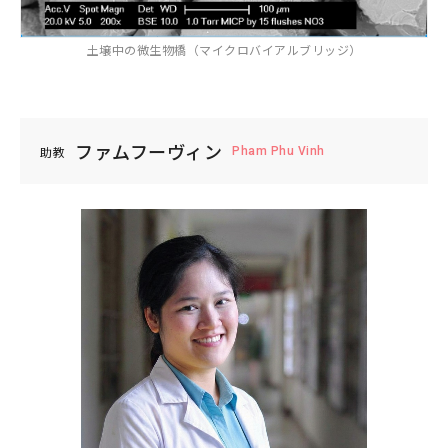
生物学
土壌中の微生物橋（マイクロバイアルブリッジ）
分子生物学
構造生物化学
機能生物化学
土木
廃棄物
エネルギー
生物物理学
細胞生物学
温暖化
人間工学
生態学および環境学
ファムフーヴィン
Pham Phu Vinh
助教
災害・防災
機械・ロボット
薬学及び基礎医学
環境
燃焼
自動車
薬学
生体の構造と機能
船舶・海洋
臨床医学
金属
感染・免疫学
腫瘍学
内科学一般
健康科学
人間医工学
情報学
情報科学
情報工学
人間情報学