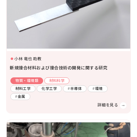
環境学
環境解析評価
環境保全対策
小林 竜也 助教
新規接合材料および接合技術の開発に関する研究
物質・環境類
材料科学
材料工学
化学工学
半導体
環境
金属