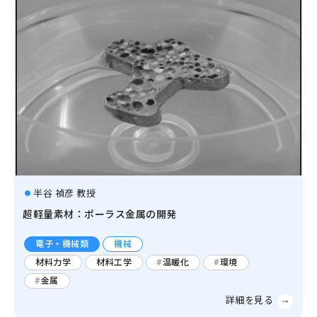
半谷 禎彦 教授
超軽量素材：ポーラス金属の開発
電子・機械類
機械
材料力学
材料工学
温暖化
環境
金属