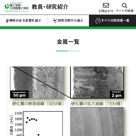
教員・研究紹介
興味のある言葉を選ぶ
サイト内検索
お問合わせ
研究分野から選ぶ
Choose Keywords
Search by research field
興味のある言葉を選ぶ
研究分野から選ぶ
すべての研究者一覧
すべての研究者一覧 →
すべての研究者一覧 →
金属
一覧
数物系科学
代数学
解析学
応用数学
物性物理学
プラズマ学
地球惑星科学
医学・医療
マイクロ・ナノ
工学
生物・微生物
化学
材料力学
生産工学
設計工学
流体工学
薬・医薬品
反応・合成
熱工学
機械力学
ロボティクス
農・水産
電池
電気電子工学
土木工学
建築学
食品・食事
高分子・プラスチ
航空宇宙工学
船舶海洋工学
ック