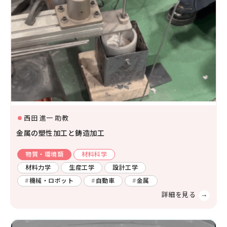
西田 進一 助教
金属の塑性加工と鋳造加工
物質・環境類
材料科学
材料力学
生産工学
設計工学
機械・ロボット
自動車
金属