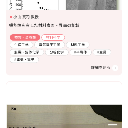
社会システム工学
安全工学
防災工学
小山 真司 教授
複合工学
機能性を有した材料表面・界面の創製
材料工学
化学工学
ナノマイクロ科学
応用物理物性
応用物理工学
エネルギー学
物質・環境類
材料科学
レーザー
AI・IoT
生産工学
電気電子工学
材料工学
人間医工学
無機・錯体化学
分析化学
半導体
金属
光・熱
コンピューター
電気・電子
化学
半導体
宇宙
情報・通信
物理化学
機能物性化学
有機化学
放射線
検査・センサー
無機・錯体化学
分析化学
高分子
数学・物理
画像
有機材料
無機材料化学
量子
エネルギー関連化学
生体分子化学
電気・電子
農学
農芸化学
生産環境農学