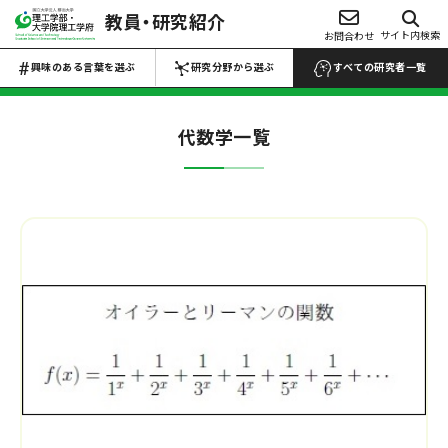
教員・研究紹介
興味のある言葉を選ぶ
サイト内検索
お問合わせ
研究分野から選ぶ
Choose Keywords
Search by research field
興味のある言葉を選ぶ
研究分野から選ぶ
すべての研究者一覧
すべての研究者一覧 →
すべての研究者一覧 →
代数学
一覧
数物系科学
代数学
解析学
応用数学
物性物理学
プラズマ学
地球惑星科学
医学・医療
マイクロ・ナノ
工学
生物・微生物
化学
材料力学
生産工学
設計工学
流体工学
薬・医薬品
反応・合成
熱工学
機械力学
ロボティクス
農・水産
電池
電気電子工学
土木工学
建築学
食品・食事
高分子・プラスチ
航空宇宙工学
船舶海洋工学
ック