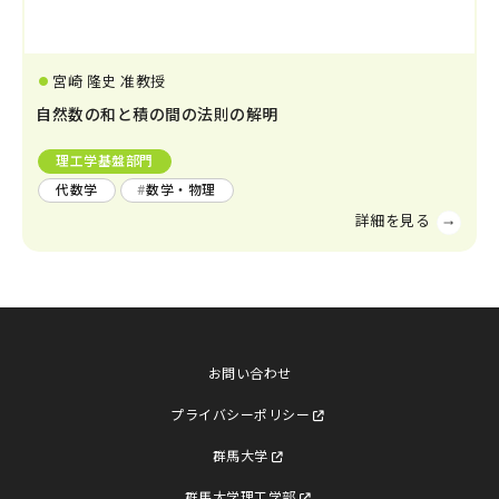
生物学
宮崎 隆史 准教授
分子生物学
構造生物化学
機能生物化学
土木
廃棄物
エネルギー
自然数の和と積の間の法則の解明
生物物理学
細胞生物学
温暖化
人間工学
生態学および環境学
理工学基盤部門
代数学
数学・物理
災害・防災
機械・ロボット
薬学及び基礎医学
環境
燃焼
自動車
薬学
生体の構造と機能
船舶・海洋
臨床医学
金属
感染・免疫学
腫瘍学
内科学一般
お問い合わせ
健康科学
人間医工学
プライバシーポリシー
情報学
群馬大学
情報科学
情報工学
人間情報学
群馬大学理工学部