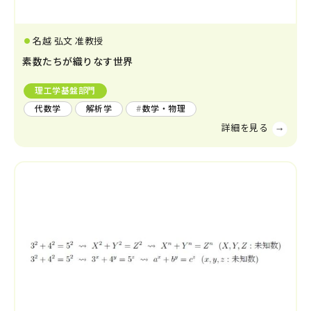
社会システム工学
安全工学
防災工学
名越 弘文 准教授
複合工学
素数たちが織りなす世界
材料工学
化学工学
ナノマイクロ科学
応用物理物性
応用物理工学
エネルギー学
理工学基盤部門
レーザー
AI・IoT
代数学
解析学
数学・物理
人間医工学
光・熱
コンピューター
化学
半導体
宇宙
情報・通信
物理化学
機能物性化学
有機化学
放射線
検査・センサー
無機・錯体化学
分析化学
高分子
数学・物理
画像
有機材料
無機材料化学
量子
エネルギー関連化学
生体分子化学
電気・電子
農学
農芸化学
生産環境農学