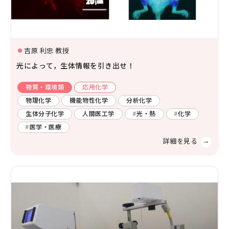
生物学
分子生物学
構造生物化学
機能生物化学
吉原 利忠 教授
土木
廃棄物
エネルギー
生物物理学
細胞生物学
光によって，生体情報を引き出せ！
温暖化
人間工学
生態学および環境学
物質・環境類
応用化学
災害・防災
機械・ロボット
物理化学
機能物性化学
分析化学
薬学及び基礎医学
環境
燃焼
自動車
生体分子化学
人間医工学
光・熱
化学
薬学
生体の構造と機能
医学・医療
船舶・海洋
臨床医学
金属
感染・免疫学
腫瘍学
内科学一般
健康科学
人間医工学
情報学
情報科学
情報工学
人間情報学