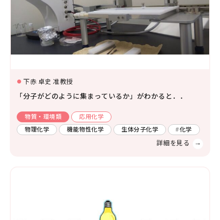
環境学
環境解析評価
環境保全対策
下赤 卓史 准教授
「分子がどのように集まっているか」がわかると．．
物質・環境類
応用化学
物理化学
機能物性化学
生体分子化学
化学