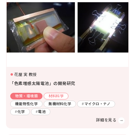
花屋 実 教授
「色素増感太陽電池」の開発研究
物質・環境類
材料科学
機能物性化学
無機材料化学
マイクロ・ナノ
化学
電池