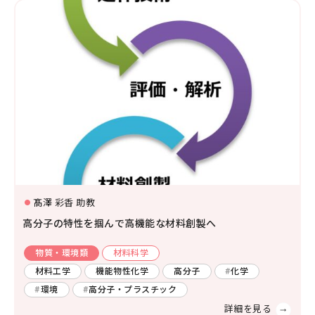
髙澤 彩香 助教
高分子の特性を掴んで高機能な材料創製へ
物質・環境類
材料科学
材料工学
機能物性化学
高分子
化学
環境
高分子・プラスチック