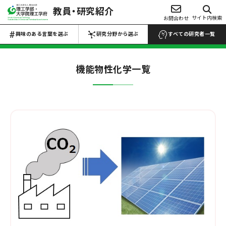
教員・研究紹介
興味のある言葉を選ぶ
サイト内検索
お問合わせ
研究分野から選ぶ
Choose Keywords
Search by research field
興味のある言葉を選ぶ
研究分野から選ぶ
すべての研究者一覧
すべての研究者一覧 →
すべての研究者一覧 →
機能物性化学
一覧
数物系科学
代数学
解析学
応用数学
物性物理学
プラズマ学
地球惑星科学
医学・医療
マイクロ・ナノ
工学
生物・微生物
化学
材料力学
生産工学
設計工学
流体工学
薬・医薬品
反応・合成
熱工学
機械力学
ロボティクス
農・水産
電池
電気電子工学
土木工学
建築学
食品・食事
高分子・プラスチ
航空宇宙工学
船舶海洋工学
ック