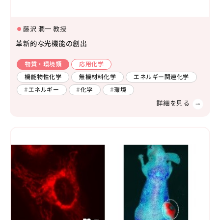
社会システム工学
安全工学
防災工学
藤沢 潤一 教授
複合工学
革新的な光機能の創出
材料工学
化学工学
ナノマイクロ科学
応用物理物性
応用物理工学
エネルギー学
物質・環境類
応用化学
レーザー
AI・IoT
機能物性化学
無機材料化学
エネルギー関連化学
人間医工学
エネルギー
化学
環境
光・熱
コンピューター
化学
半導体
宇宙
情報・通信
物理化学
機能物性化学
有機化学
放射線
検査・センサー
無機・錯体化学
分析化学
高分子
数学・物理
画像
有機材料
無機材料化学
量子
エネルギー関連化学
生体分子化学
電気・電子
農学
農芸化学
生産環境農学