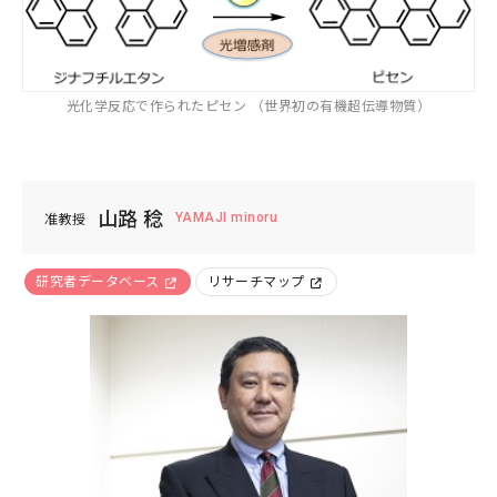
生物学
分子生物学
構造生物化学
機能生物化学
光化学反応で作られたピセン （世界初の有機超伝導物質）
土木
廃棄物
エネルギー
生物物理学
細胞生物学
温暖化
人間工学
生態学および環境学
災害・防災
機械・ロボット
山路 稔
YAMAJI minoru
准教授
薬学及び基礎医学
環境
燃焼
自動車
薬学
生体の構造と機能
船舶・海洋
研究者データベース
リサーチマップ
臨床医学
金属
感染・免疫学
腫瘍学
内科学一般
健康科学
人間医工学
情報学
情報科学
情報工学
人間情報学