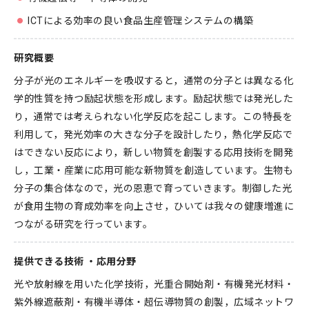
ICTによる効率の良い食品生産管理システムの構築
研究概要
分子が光のエネルギーを吸収すると，通常の分子とは異なる化
学的性質を持つ励起状態を形成します。励起状態では発光した
り，通常では考えられない化学反応を起こします。この特長を
利用して，発光効率の大きな分子を設計したり，熱化学反応で
はできない反応により，新しい物質を創製する応用技術を開発
し，工業・産業に応用可能な新物質を創造しています。生物も
分子の集合体なので，光の恩恵で育っていきます。制御した光
が食用生物の育成効率を向上させ，ひいては我々の健康増進に
つながる研究を行っています。
提供できる技術 ・応用分野
光や放射線を用いた化学技術，光重合開始剤・有機発光材料・
紫外線遮蔽剤・有機半導体・超伝導物質の創製，広域ネットワ