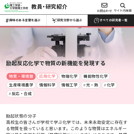
教員・研究紹介
興味のある言葉を選ぶ
サイト内検索
お問合わせ
研究分野から選ぶ
Choose Keywords
Search by research field
興味のある言葉を選ぶ
研究分野から選ぶ
すべての研究者一覧
すべての研究者一覧 →
すべての研究者一覧 →
数物系科学
代数学
解析学
応用数学
物性物理学
励起反応化学で物質の新機能を発現する
プラズマ学
地球惑星科学
物質・環境類
応用化学
物理化学
機能物性化学
医学・医療
マイクロ・ナノ
生産環境農学
情報科学
情報工学
光・熱
化学
工学
生物・微生物
化学
反応・合成
材料力学
生産工学
設計工学
流体工学
薬・医薬品
反応・合成
熱工学
機械力学
ロボティクス
農・水産
電池
励起状態の分子
電気電子工学
土木工学
建築学
高校生の皆さんが学校で学ぶ化学では、未来永劫安定に存在す
食品・食事
高分子・プラスチ
航空宇宙工学
船舶海洋工学
る物質を扱っていると思います。このような物質はエネルギー
ック