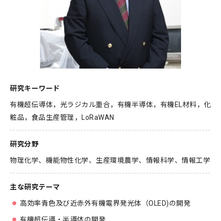
環境学
環境解析評価
環境保全対策
研究キーワード
有機超伝導体，光ラジカル重合，有機半導体，有機EL材料，化
粧品，食品生産管理，LoRaWAN
研究分野
物理化学
機能物性化学
生産環境農学
情報科学
情報工学
主な研究テーマ
高効率青色及び近赤外有機電界発光体（OLED)の開発
有機超伝導・半導体の開発