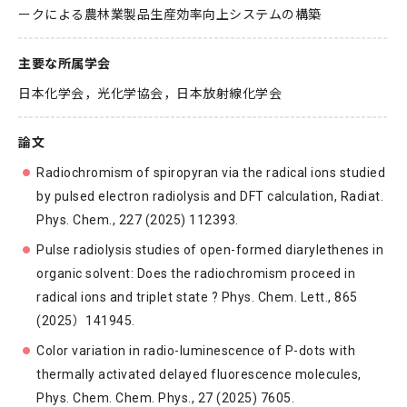
ークによる農林業製品生産効率向上システムの構築
主要な所属学会
日本化学会，光化学協会，日本放射線化学会
論文
Radiochromism of spiropyran via the radical ions studied
by pulsed electron radiolysis and DFT calculation, Radiat.
Phys. Chem., 227 (2025) 112393.
Pulse radiolysis studies of open-formed diarylethenes in
organic solvent: Does the radiochromism proceed in
radical ions and triplet state ? Phys. Chem. Lett., 865
(2025）141945.
Color variation in radio-luminescence of P-dots with
thermally activated delayed fluorescence molecules,
Phys. Chem. Chem. Phys., 27 (2025) 7605.