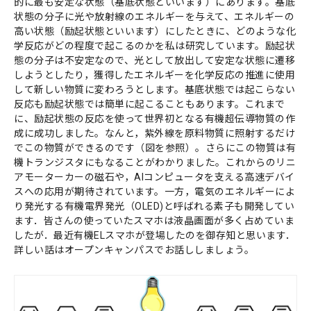
的に最も安定な状態（基底状態といいます）にあります。基底
社会システム工学
安全工学
防災工学
状態の分子に光や放射線のエネルギーを与えて、エネルギーの
高い状態（励起状態といいます）にしたときに、どのような化
複合工学
学反応がどの程度で起こるのかを私は研究しています。励起状
態の分子は不安定なので、光として放出して安定な状態に遷移
材料工学
化学工学
ナノマイクロ科学
しようとしたり，獲得したエネルギーを化学反応の推進に使用
応用物理物性
応用物理工学
エネルギー学
して新しい物質に変わろうとします。基底状態では起こらない
反応も励起状態では簡単に起こることもあります。これまで
レーザー
AI・IoT
人間医工学
に、励起状態の反応を使って世界初となる有機超伝導物質の作
光・熱
コンピューター
成に成功しました。なんと，紫外線を原料物質に照射するだけ
でこの物質ができるのです（図を参照）。さらにこの物質は有
化学
半導体
宇宙
情報・通信
機トランジスタにもなることがわかりました。これからのリニ
物理化学
機能物性化学
有機化学
アモーターカーの磁石や，AIコンピュータを支える高速デバイ
放射線
検査・センサー
スへの応用が期待されています。一方，電気のエネルギーによ
無機・錯体化学
分析化学
高分子
り発光する有機電界発光（OLED)と呼ばれる素子も開発してい
数学・物理
画像
有機材料
無機材料化学
ます．皆さんの使っていたスマホは液晶画面が多く占めていま
したが．最近有機ELスマホが登場したのを御存知と思います．
量子
エネルギー関連化学
生体分子化学
詳しい話はオープンキャンパスでお話ししましょう。
電気・電子
農学
農芸化学
生産環境農学