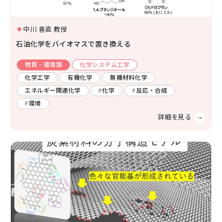
社会システム工学
安全工学
防災工学
中川 善直 教授
複合工学
石油化学をバイオマスで置き換える
材料工学
化学工学
ナノマイクロ科学
応用物理物性
応用物理工学
エネルギー学
物質・環境類
化学システム工学
レーザー
AI・IoT
化学工学
有機化学
無機材料化学
人間医工学
エネルギー関連化学
化学
反応・合成
光・熱
コンピューター
環境
化学
半導体
宇宙
情報・通信
物理化学
機能物性化学
有機化学
放射線
検査・センサー
無機・錯体化学
分析化学
高分子
数学・物理
画像
有機材料
無機材料化学
量子
エネルギー関連化学
生体分子化学
電気・電子
農学
農芸化学
生産環境農学