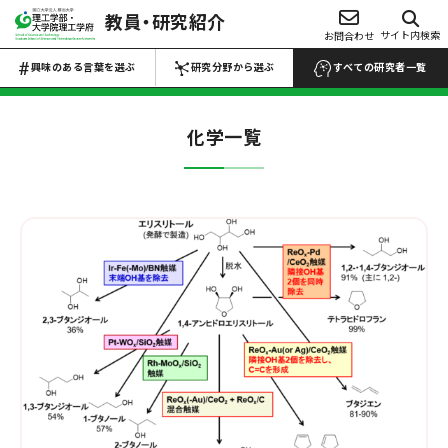
教員・研究紹介
興味のある言葉を選ぶ
サイト内検索
お問合わせ
研究分野から選ぶ
Choose Keywords
Search by research field
興味のある言葉を選ぶ
研究分野から選ぶ
すべての研究者一覧
すべての研究者一覧 →
すべての研究者一覧 →
化学
一覧
数物系科学
代数学
解析学
応用数学
物性物理学
プラズマ学
地球惑星科学
医学・医療
マイクロ・ナノ
工学
生物・微生物
化学
材料力学
生産工学
設計工学
流体工学
薬・医薬品
反応・合成
熱工学
機械力学
ロボティクス
農・水産
電池
電気電子工学
土木工学
建築学
食品・食事
高分子・プラスチ
航空宇宙工学
船舶海洋工学
ック