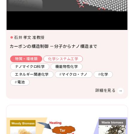
生物学
分子生物学
構造生物化学
機能生物化学
土木
廃棄物
エネルギー
生物物理学
細胞生物学
石井 孝文 准教授
温暖化
人間工学
生態学および環境学
カーボンの構造制御 －分子からナノ構造まで
災害・防災
機械・ロボット
物質・環境類
化学システム工学
薬学及び基礎医学
環境
燃焼
自動車
ナノマイクロ科学
機能物性化学
薬学
生体の構造と機能
エネルギー関連化学
マイクロ・ナノ
化学
船舶・海洋
電池
臨床医学
金属
感染・免疫学
腫瘍学
内科学一般
健康科学
人間医工学
情報学
情報科学
情報工学
人間情報学