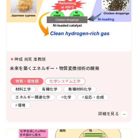
環境学
環境解析評価
環境保全対策
神成 尚克 准教授
未来を築くエネルギー・物質変換技術の開発
物質・環境類
化学システム工学
材料工学
有機化学
無機材料化学
エネルギー関連化学
化学
反応・合成
環境