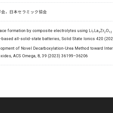
学会，日本セラミック協会
face formation by composite electrolytes using Li
La
Zr
O
7
3
2
12
-based all-solid-state batteries, Solid State Ionics 420 (2
opment of Novel Decarboxylation-Urea Method toward Inter
xides, ACS Omega, 8, 39 (2023) 36199–36206