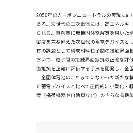
レーザー
人間医
2050年のカーボンニュートラルの実現に
宇宙
放
化学
物理化
ある。次世代の二次電池には、高エネルギ
量子
電
られる。電解質に無機固体電解質を用いた
無機材
密度を兼ね備えた次世代の蓄電デバイスと
農学
農芸化
有の課題として構成材料粒子間の接触界面
土木
廃
おいて、粒子間の接触界面抵抗の正確な評
生物学
分子生
災害・防災
面抵抗を正確に評価する手法を開発し、全
生態学
全固体電池はこれまでになかった新たな構
た蓄電デバイスと比べて圧倒的に小型化・
薬学及び基礎医学
薬学
置（携帯機器や自動車など）のさらなる機
臨床医学
感染・
情報学
情報科
環境学
環境解