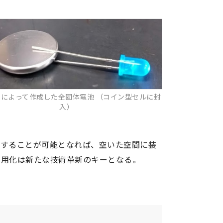
コンピューター
信
検査・センサー
析化学
高分子
有機材料
ー
人間工学
によって作成した全固体電池 （コイン型セルに封
細胞生物学
入）
ボット
燃焼
自動車
洋
金属
化することが可能となれば、空いた空間に装
実用化は新たな技術革新のキーとなる。
学