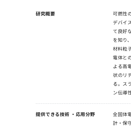
研究概要
可燃性
デバイ
て良好
を知り
材料粒
電体と
よる高
状のリ
る。ス
ン伝導
提供できる技術 ・応用分野
全固体
計・保