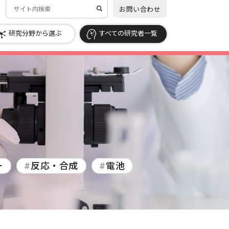
お問い合わせ
研究分野から選ぶ
すべての研究者一覧
すべての研究者一覧 →
すべての研究者一覧 →
地球惑星科学
・ナノ
化学
械力学
ロボティクス
ー
反応・合成
電池
成
電池
洋工学
社会システム工学
プラスチック
応用物理工学
エネルギー学