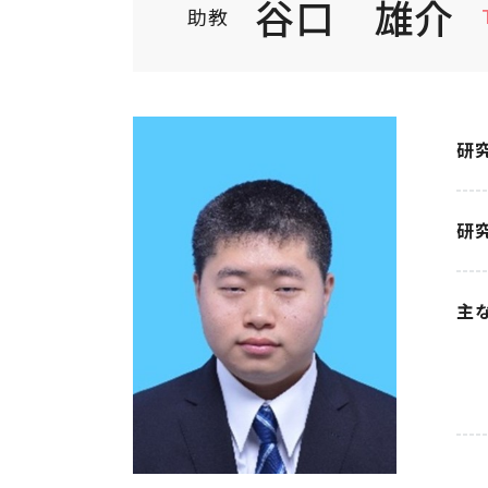
谷口 雄介
助教
研
研
主