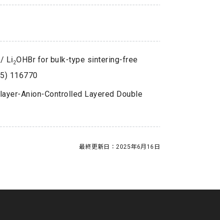
/ Li
OHBr for bulk-type sintering-free
2
025) 116770
layer-Anion-Controlled Layered Double
最終更新日：
2025年6月16日