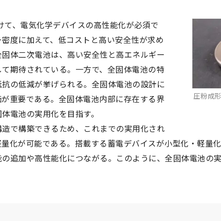
光・熱
半導体
AI・IoT
工学
向けて、電気化学デバイスの高性能化が必須で
射線
数学・物理
情報・通
学
機能物性化学
有機化学
無機・錯体化学
分
ー密度に加えて、低コストと高い安全性が求め
気・電子
画像
全固体二次電池は、高い安全性と高エネルギー
料化学
エネルギー関連化学
生体分子化学
して期待されている。一方で、全固体電池の特
学
生産環境農学
抵抗の低減が挙げられる。全固体電池の設計に
棄物
温暖化
エネルギ
圧粉成形
価が重要である。全固体電池内部に存在する界
物学
構造生物化学
機能生物化学
生物物理学
環境
機械・ロ
固体電池の実用化を目指す。
および環境学
造で構築できるため、これまでの実用化され
船舶・海
軽量化が可能である。搭載する蓄電デバイスが小型化・軽量
生体の構造と機能
能の追加や高性能化につながる。このように、全固体電池の
免疫学
腫瘍学
内科学一般
健康科学
人間医工
学
情報工学
人間情報学
析評価
環境保全対策