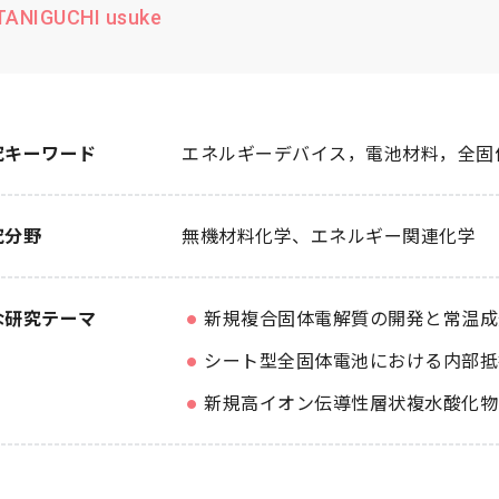
TANIGUCHI usuke
究キーワード
エネルギーデバイス，電池材料，全固
究分野
無機材料化学
エネルギー関連化学
な研究テーマ
新規複合固体電解質の開発と常温成
シート型全固体電池における内部抵
新規高イオン伝導性層状複水酸化物