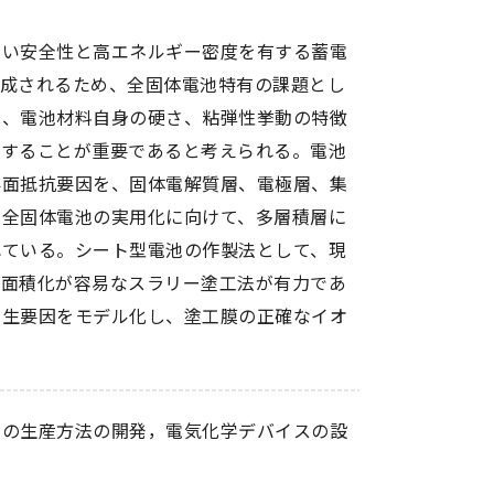
高い安全性と高エネルギー密度を有する蓄電
構成されるため、全固体電池特有の課題とし
は、電池材料自身の硬さ、粘弾性挙動の特徴
計することが重要であると考えられる。電池
界面抵抗要因を、固体電解質層、電極層、集
。全固体電池の実用化に向けて、多層積層に
れている。シート型電池の作製法として、現
大面積化が容易なスラリー塗工法が有力であ
発生要因をモデル化し、塗工膜の正確なイオ
池の生産方法の開発，電気化学デバイスの設