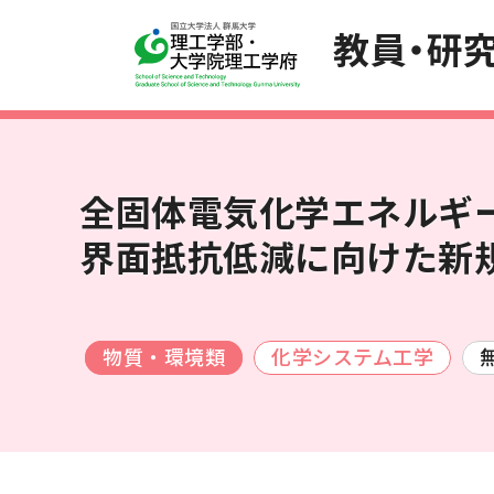
教員・研
全固体電気化学エネルギ
界面抵抗低減に向けた新
数物系科学
代数学
医学・医療
工学
材料力
物質・環境類
化学システム工学
薬・医薬品
電気電
食品・食事
安全工
複合工学
材料工