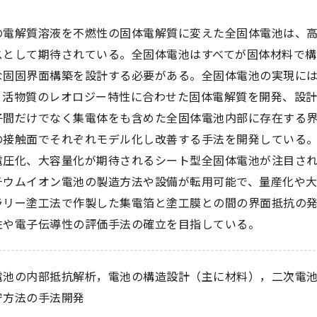
の電解質溶液を不燃性の固体電解質に変えた全固体電池は、
スとして期待されている。全固体電池はすべてが固体材料で
な固固界面構築を設計する必要がある。全固体電池の実現に
、活物質のレオロジー特性に合わせた固体電解質を開発、設
子間だけでなく集電体をも含めた全固体電池内部に存在する
の接触面でそれぞれモデル化し改善する手法を開発している
電圧化、大容量化が期待されるシート型全固体電池が注目さ
チウムイオン電池の製造方法や設備が転用可能で、量産化や
ラリー塗工法で作製した集電箔と塗工膜との間の界面抵抗の
性や電子伝導性の評価手法の確立を目指している。
電池の内部抵抗解析，電池の構造設計（主に材料），二次電
守方法の手法開発