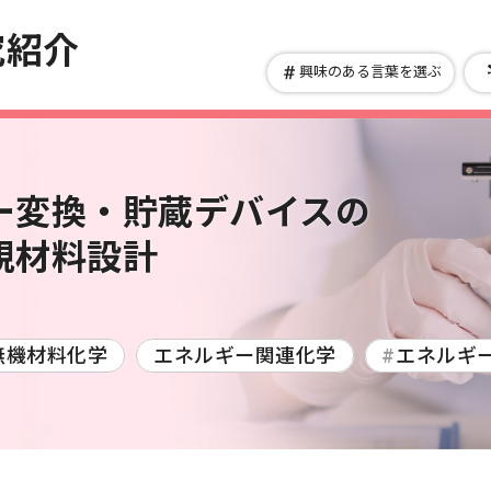
究紹介
興味のある言葉を選ぶ
興味のある言葉を選ぶ
研究分野から選ぶ
Search by research field
Choose Keywords
ー変換・貯蔵デバイスの
規材料設計
解析学
応用数学
物性物理学
プラズマ学
生物・微生物
マイクロ
学
生産工学
設計工学
流体工学
熱工学
機
無機材料化学
エネルギー関連化学
エネルギ
農・水産
反応・合
子工学
土木工学
建築学
航空宇宙工学
船舶海
高分子・
学
防災工学
学
化学工学
ナノマイクロ科学
応用物理物性