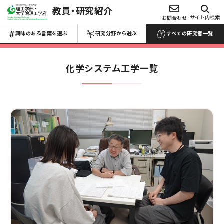
教員・研究紹介
興味のある言葉を選ぶ
サイト内検索
お問合わせ
研究分野から選ぶ
Choose Keywords
Search by research field
興味のある言葉を選ぶ
研究分野から選ぶ
すべての研究者一覧
すべての研究者一覧 →
すべての研究者一覧 →
化学システム工学
一覧
数物系科学
代数学
解析学
応用数学
物性物理学
プラズマ学
地球惑星科学
医学・医療
マイクロ・ナノ
工学
生物・微生物
化学
材料力学
生産工学
設計工学
流体工学
薬・医薬品
反応・合成
熱工学
機械力学
ロボティクス
農・水産
電池
電気電子工学
土木工学
建築学
食品・食事
高分子・プラスチ
航空宇宙工学
船舶海洋工学
ック