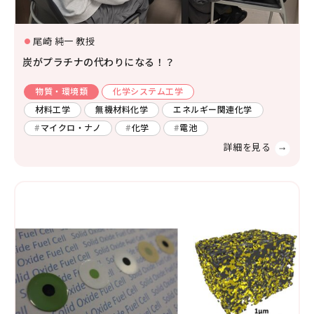
社会システム工学
安全工学
防災工学
尾崎 純一 教授
複合工学
炭がプラチナの代わりになる！？
材料工学
化学工学
ナノマイクロ科学
応用物理物性
応用物理工学
エネルギー学
物質・環境類
化学システム工学
レーザー
AI・IoT
材料工学
無機材料化学
エネルギー関連化学
人間医工学
マイクロ・ナノ
化学
電池
光・熱
コンピューター
化学
半導体
宇宙
情報・通信
物理化学
機能物性化学
有機化学
放射線
検査・センサー
無機・錯体化学
分析化学
高分子
数学・物理
画像
有機材料
無機材料化学
量子
エネルギー関連化学
生体分子化学
電気・電子
農学
農芸化学
生産環境農学