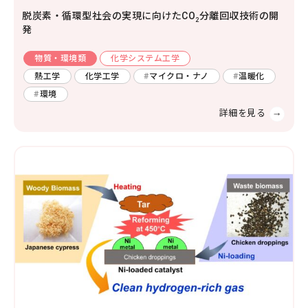
脱炭素・循環型社会の実現に向けたCO
分離回収技術の開
2
発
物質・環境類
化学システム工学
熱工学
化学工学
マイクロ・ナノ
温暖化
環境