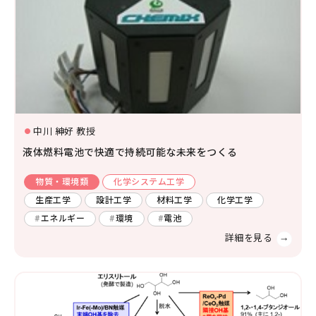
環境学
環境解析評価
環境保全対策
中川 紳好 教授
液体燃料電池で快適で持続可能な未来をつくる
物質・環境類
化学システム工学
生産工学
設計工学
材料工学
化学工学
エネルギー
環境
電池