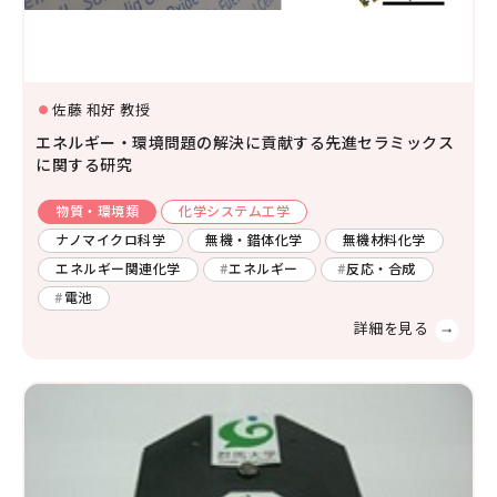
生物学
分子生物学
構造生物化学
機能生物化学
佐藤 和好 教授
土木
廃棄物
エネルギー
生物物理学
細胞生物学
エネルギー・環境問題の解決に貢献する先進セラミックス
温暖化
人間工学
生態学および環境学
に関する研究
災害・防災
機械・ロボット
物質・環境類
化学システム工学
薬学及び基礎医学
環境
燃焼
自動車
ナノマイクロ科学
無機・錯体化学
無機材料化学
薬学
生体の構造と機能
エネルギー関連化学
エネルギー
反応・合成
船舶・海洋
電池
臨床医学
金属
感染・免疫学
腫瘍学
内科学一般
健康科学
人間医工学
情報学
情報科学
情報工学
人間情報学